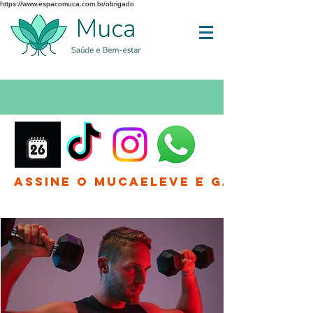
https://www.espacomuca.com.br/obrigado
Assine o MucaEleve e Ganhe até 