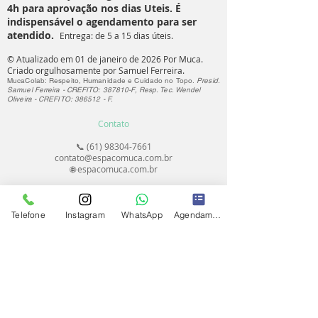
4h para aprovação nos dias Uteis. É
indispensável o agendamento para ser
atendido.
Entrega: de 5 a 15 dias úteis.
© Atualizado em 01 de janeiro de 2026 Por Muca.
Criado orgulhosamente por Samuel Ferreira.
MucaColab: Respeito, Humanidade e Cuidado no Topo.
Presid.
Samuel Ferreira - CREFITO: 387810-F, Resp. Tec. Wendel
Oliveira - CREFITO: 386512 - F.
Contato
📞
(61) 98304-7661
contato@espacomuca.com.br
🌐 espacomuca.com.br
Horário de Funcionamento
Telefone
Instagram
WhatsApp
Agendamento
Segunda a Sexta: 8h às 20h
Sábados e Feriados: 9h às 16h
Agendamento online 24h
Facilidades
✅ No Centro de Brasília;
✅ Inclusão e Flexibilidade;
✅ Protocolos de segurança;