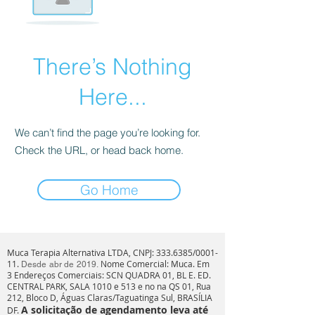
There’s Nothing
Here...
We can’t find the page you’re looking for.
Check the URL, or head back home.
Go Home
Muca Terapia Alternativa LTDA, CNPJ:
333.6385
/0001-
11.
Nome Comercial: Muca. Em
Desde abr de 2019.
3
Endereços Comerciais: SCN QUADRA 01, BL E. ED.
CENTRAL PARK, SALA 1010 e 513 e no na QS 01, Rua
212, Bloco D, Águas Claras/Taguatinga Sul, BRASÍLIA
A solicitação de agendamento leva até
DF.