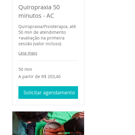
Quiropraxia 50
minutos - AC
Quiropraxia/Fisioterapia, até
50 min de atendimento
+avaliação na primeira
sessão (valor incluso)
Leia mais
50 min
A
A partir de R$ 203,40
partir
de
203,40
Reais
Solicitar agendamento
brasileiros