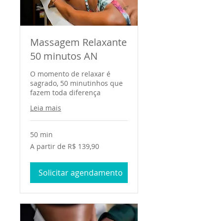
Massagem Relaxante
50 minutos AN
O momento de relaxar é
sagrado, 50 minutinhos que
fazem toda diferença
Leia mais
50 min
A
A partir de R$ 139,90
partir
de
139,90
Reais
Solicitar agendamento
brasileiros