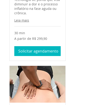
diminuir a dor e o processo
inflatório na fase aguda ou
crônica.
Leia mais
30 min
A
A partir de R$ 299,90
partir
de
299,90
Reais
Solicitar agendamento
brasileiros