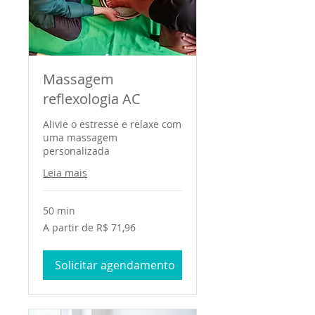
Massagem
reflexologia AC
Alivie o estresse e relaxe com
uma massagem
personalizada
Leia mais
50 min
A
A partir de R$ 71,96
partir
de
71,96
Reais
Solicitar agendamento
brasileiros