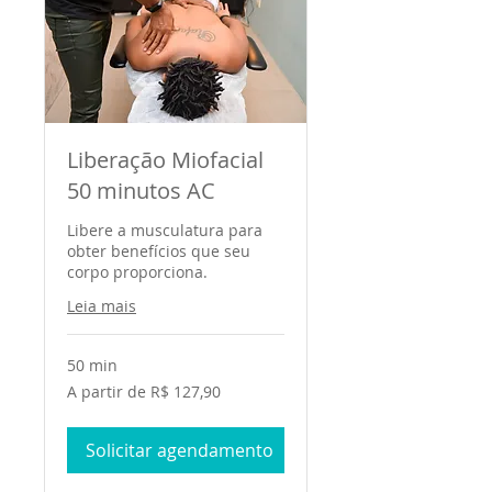
Liberação Miofacial
50 minutos AC
Libere a musculatura para
obter benefícios que seu
corpo proporciona.
Leia mais
50 min
A
A partir de R$ 127,90
partir
de
127,90
Reais
Solicitar agendamento
brasileiros