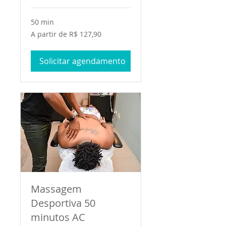
50 min
A
A partir de R$ 127,90
partir
de
127,90
Reais
Solicitar agendamento
brasileiros
Massagem
Desportiva 50
minutos AC