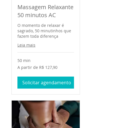
Massagem Relaxante
50 minutos AC
O momento de relaxar é
sagrado, 50 minutinhos que
fazem toda diferença
Leia mais
50 min
A
A partir de R$ 127,90
partir
de
127,90
Reais
Solicitar agendamento
brasileiros