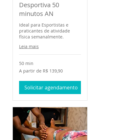
Desportiva 50
minutos AN
Ideal para Esportistas e
praticantes de atividade
física semanalmente.
Leia mais
50 min
A
A partir de R$ 139,90
partir
de
139,90
Reais
Solicitar agendamento
brasileiros