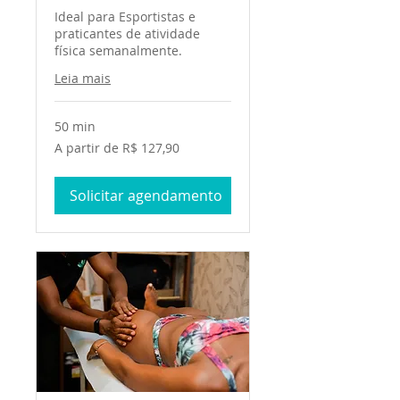
Ideal para Esportistas e
praticantes de atividade
física semanalmente.
Leia mais
50 min
A
A partir de R$ 127,90
partir
de
127,90
Reais
Solicitar agendamento
brasileiros