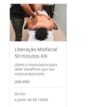
Liberação Miofacial
50 minutos AN
Libere a musculatura para
obter benefícios que seu
corpo proporciona.
Leia mais
50 min
A
A partir de R$ 139,90
partir
de
139,90