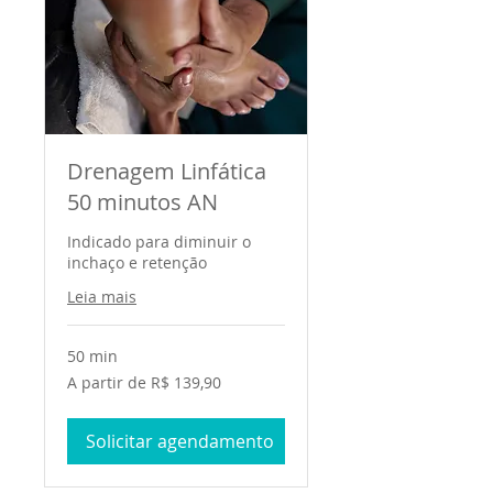
Drenagem Linfática
50 minutos AN
Indicado para diminuir o
inchaço e retenção
Leia mais
50 min
A
A partir de R$ 139,90
partir
de
139,90
Reais
Solicitar agendamento
brasileiros