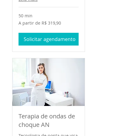
50 min
A
A partir de R$ 319,90
partir
de
319,90
Reais
Solicitar agendamento
brasileiros
Terapia de ondas de
choque AN
Tecnologia de ponta que visa