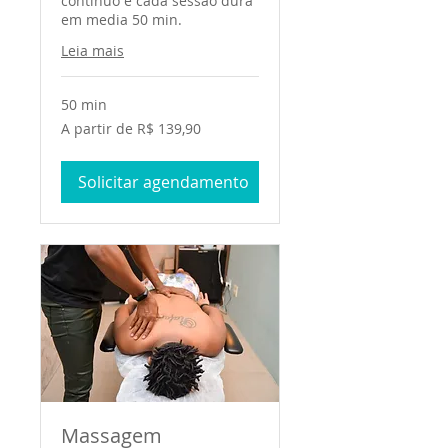
continuo e cada sessão dura
em media 50 min.
Leia mais
50 min
A
A partir de R$ 139,90
partir
de
139,90
Reais
Solicitar agendamento
brasileiros
Massagem