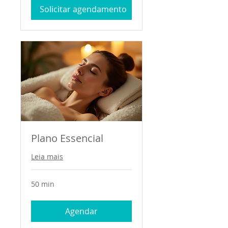
Reais
Solicitar agendamento
brasileiros
Plano Essencial
Leia mais
50 min
Agendar