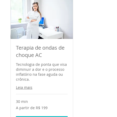
Terapia de ondas de
choque AC
Tecnologia de ponta que visa
diminuir a dor e o processo
inflatório na fase aguda ou
crônica.
Leia mais
30 min
A
A partir de R$ 199
partir
de
199