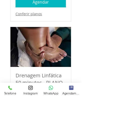
Agendar
Conferir planos
Drenagem Linfática
50 minutos - PLANO
Indicado para diminuir o
Telefone
Instagram
WhatsApp
Agendamento
inchaço e retenção
Leia mais