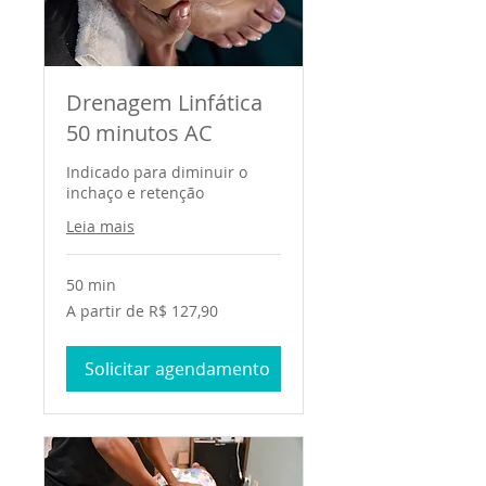
Drenagem Linfática
50 minutos AC
Indicado para diminuir o
inchaço e retenção
Leia mais
50 min
A
A partir de R$ 127,90
partir
de
127,90
Reais
Solicitar agendamento
brasileiros