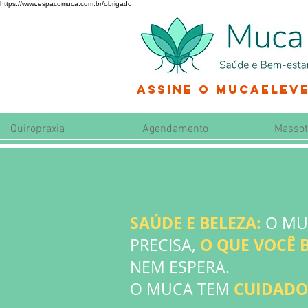
https://www.espacomuca.com.br/obrigado
Assine o MucaEleve
Quiropraxia
Agendamento
Massot
SAÚDE E BELEZA:
O MU
O QUE VOCÊ 
PRECISA,
NEM ESPERA.
CUIDADOS
O MUCA TEM