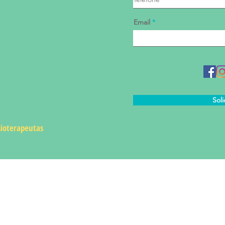
Email
Soli
sioterapeutas
MASSAGEM