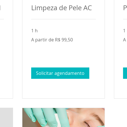
N
Limpeza de Pele AC
P
1 h
1
A
A
A partir de R$ 99,50
A
partir
par
de
de
99,50
75
Reais
Re
brasileiros
bra
Solicitar agendamento