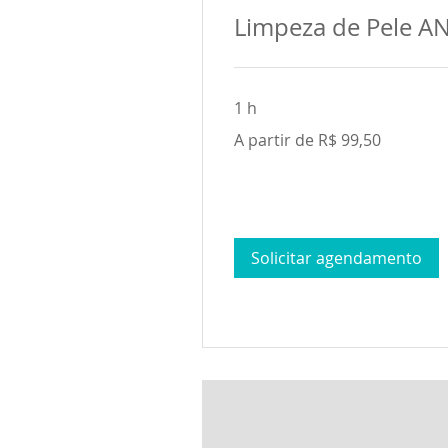
Limpeza de Pele A
1 h
A
A partir de R$ 99,50
partir
de
99,50
Reais
brasileiros
Solicitar agendamento