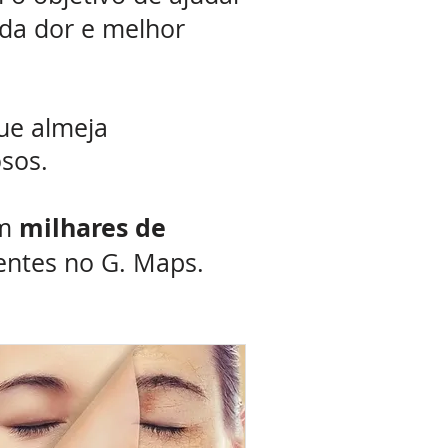
 da dor e melhor
ue almeja
sos.
milhares de
om
entes no G. Maps.