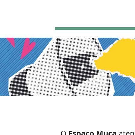
FACIAL E CORPOR
Espaço Muca
O
atend