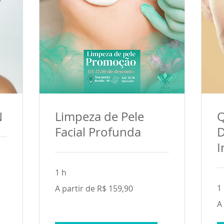
N
Limpeza de Pele
Q
Facial Profunda
D
I
1 h
A
1
A partir de R$ 159,90
partir
de
A
159,90
A
par
Reais
de
brasileiros
40
Re