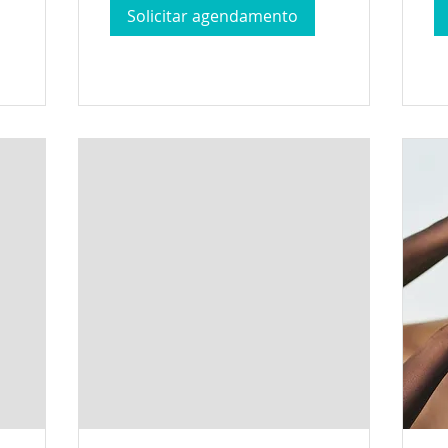
bra
Solicitar agendamento