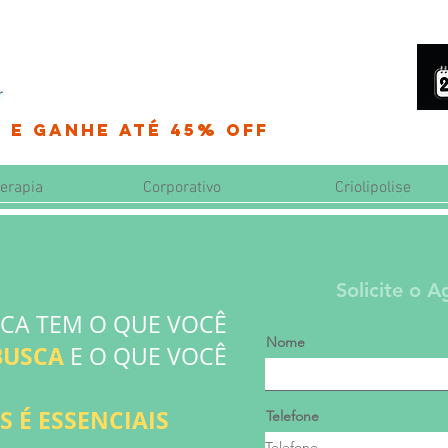
 e Ganhe até 45% OFF
erapia
Corporativo
Criolipolise
Solicite o 
CA TEM O QUE VOCÊ
Nome
BUSCA
E O QUE VOCÊ
 É ESSENCIAIS
Telefone