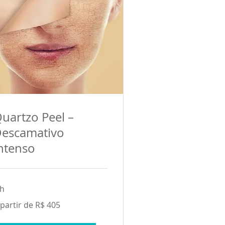
uartzo Peel –
escamativo
ntenso
 h
 partir de R$ 405
tir
5
ais