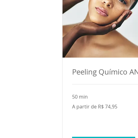
Peeling Químico A
50 min
A
A partir de R$ 74,95
partir
de
74,95
Reais
brasileiros