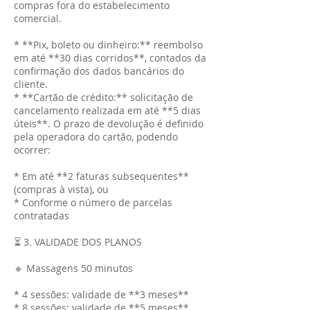
compras fora do estabelecimento
comercial.
* **Pix, boleto ou dinheiro:** reembolso
em até **30 dias corridos**, contados da
confirmação dos dados bancários do
cliente.
* **Cartão de crédito:** solicitação de
cancelamento realizada em até **5 dias
úteis**. O prazo de devolução é definido
pela operadora do cartão, podendo
ocorrer:
* Em até **2 faturas subsequentes**
(compras à vista), ou
* Conforme o número de parcelas
contratadas
⏳ 3. VALIDADE DOS PLANOS
🔹 Massagens 50 minutos
* 4 sessões: validade de **3 meses**
* 8 sessões: validade de **5 meses**