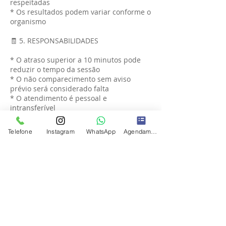
respeitadas
* Os resultados podem variar conforme o
organismo
🧾 5. RESPONSABILIDADES
* O atraso superior a 10 minutos pode
reduzir o tempo da sessão
* O não comparecimento sem aviso
prévio será considerado falta
* O atendimento é pessoal e
intransferível
🔒 6. DISPOSIÇÕES GERAIS
Telefone
Instagram
WhatsApp
Agendamento
* Os serviços estão sujeitos à
disponibilidade de agenda
* Promoções e planos podem ter regras
específicas
* A clínica se reserva o direito de alterar
esta política mediante atualização prévia
✅ 7. ACEITE