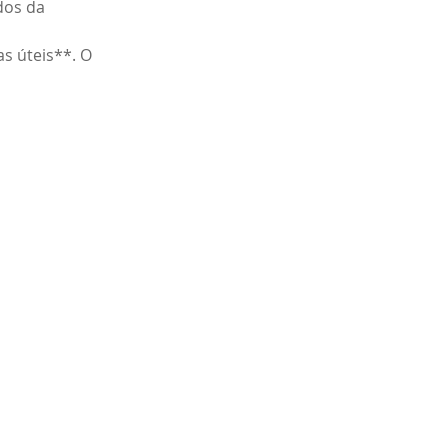
dos da
as úteis**. O