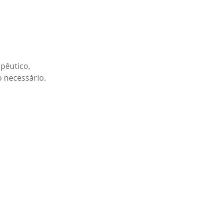
apêutico,
 necessário.