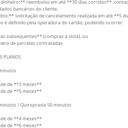
u dinheiro:** reembolso em até **30 dias corridos**, conta
ados bancários do cliente.
dito:** solicitação de cancelamento realizada em até **5 di
o é definido pela operadora do cartão, podendo ocorrer:
ras subsequentes** (compras à vista), ou
ero de parcelas contratadas
OS PLANOS
minutos
dade de **3 meses**
dade de **5 meses**
minutos / Quiropraxia 50 minutos
dade de **4 meses**
dade de **6 meses**