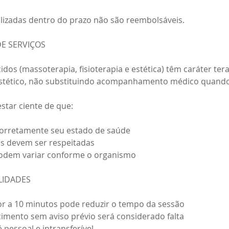
ilizadas dentro do prazo não são reembolsáveis.
DE SERVIÇOS
idos (massoterapia, fisioterapia e estética) têm caráter ter
estético, não substituindo acompanhamento médico quando
estar ciente de que:
corretamente seu estado de saúde
es devem ser respeitadas
podem variar conforme o organismo
ILIDADES
or a 10 minutos pode reduzir o tempo da sessão
mento sem aviso prévio será considerado falta
 pessoal e intransferível