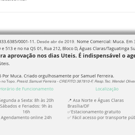
 333.6385/0001-11.
Nome Comercial: Muca. Em 
Desde abr de 2019.
 e 513 e no na QS 01, Rua 212, Bloco D, Águas Claras/Taguatinga Su
a aprovação nos dias Uteis. É indispensável o a
úteis.
6 Por Muca. Criado orgulhosamente por Samuel Ferreira.
 no Topo.
Presid. Samuel Ferreira - CREFITO: 387810-F, Resp. Tec. Wendel Olivei
Horário de Funcionamento
Localização
Segunda a Sexta: 8h às 20h
📍 Asa Norte e Águas Claras
Sábados e Feriados: 9h às
Brasília/DF
16h
✅Estacionamento gratuito
Agendamento online 24h
✅ Fácil acesso por transporte púb