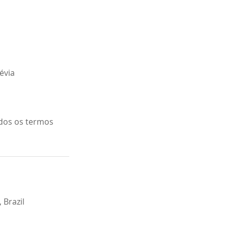
révia
odos os termos
 Brazil