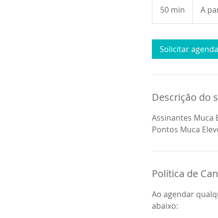
partir
50 min
5
A pa
de
71,96
0
Reais
brasileiros
m
i
Solicitar agen
n
Descrição do s
Assinantes Muca E
Pontos Muca Elev
Política de C
Ao agendar qualqu
abaixo: