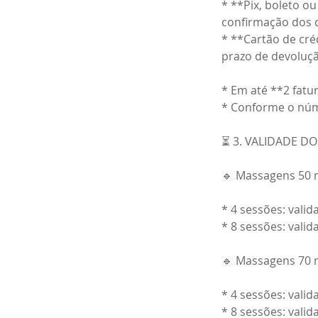
* **Pix, boleto o
confirmação dos d
* **Cartão de cré
prazo de devoluçã
* Em até **2 fatu
* Conforme o núm
⏳ 3. VALIDADE D
🔹 Massagens 50 
* 4 sessões: vali
* 8 sessões: vali
🔹 Massagens 70 
* 4 sessões: vali
* 8 sessões: vali