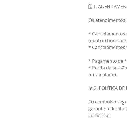
🗓️ 1. AGENDAME
Os atendimentos 
* Cancelamentos 
(quatro) horas de
* Cancelamentos 
* Pagamento de *
* Perda da sessã
ou via plano).
💰 2. POLÍTICA D
O reembolso segue
garante o direito
comercial.