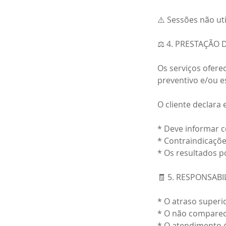
⚠️ Sessões não ut
⚖️ 4. PRESTAÇÃO 
Os serviços oferec
preventivo e/ou 
O cliente declara 
* Deve informar 
* Contraindicaçõ
* Os resultados 
🧾 5. RESPONSAB
* O atraso superi
* O não compareci
* O atendimento é