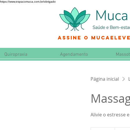
https://www.espacomuca.com.br/obrigado
Assine o MucaEleve
Quiropraxia
Agendamento
Massot
Página inicial
Massag
Alivie o estresse
A