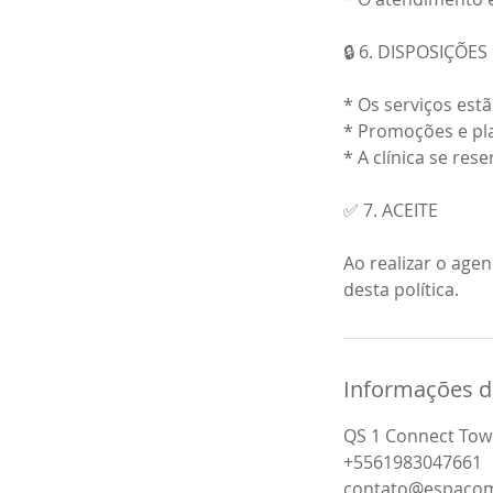
🔒 6. DISPOSIÇÕES
* Os serviços est
* Promoções e pla
* A clínica se res
✅ 7. ACEITE
Ao realizar o age
desta política.
Informações d
QS 1 Connect Towers
+5561983047661
contato@espaco