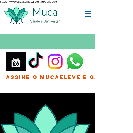
https://www.espacomuca.com.br/obrigado
Assine o MucaEleve e Ganhe até 