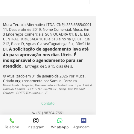
Muca Terapia Alternativa LTDA, CNPJ:
333.6385
/0001-
11.
Nome Comercial: Muca. Em
Desde abr de 2019.
3
Endereços Comerciais: SCN QUADRA 01, BL E. ED.
CENTRAL PARK, SALA 1010 e 513 e no na QS 01, Rua
212, Bloco D, Águas Claras/Taguatinga Sul, BRASÍLIA
A solicitação de agendamento leva até
DF.
4h para aprovação nos dias Uteis. É
indispensável o agendamento para ser
atendido.
Entrega: de 5 a 15 dias úteis.
© Atualizado em 01 de janeiro de 2026 Por Muca.
Criado orgulhosamente por Samuel Ferreira.
MucaColab: Respeito, Humanidade e Cuidado no Topo.
Presid.
Samuel Ferreira - CREFITO: 387810-F, Resp. Tec. Wendel
Oliveira - CREFITO: 386512 - F.
Contato
📞
(61) 98304-7661
contato@espacomuca.com.br
🌐 espacomuca.com.br
Telefone
Instagram
WhatsApp
Agendamento