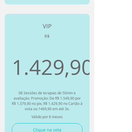
De segunda a sábado
Avaliação de Fisioterapia
Quiropraxia
Terapias Manuais como
Fisioterapia
VIP
Acupuntura
R$
Massagens de 70 min
Terapias Manuais como
Quiropraxia
Troque por até 1 ritual de
autocuidado I
Terapias Manuais como
1.429,90
Liberação Miofascial
Eletroterapia como Ultrassom,
1.429,90
Laser e TENS
Correção Postural
08 Sessões de terapias de 50min e
avaliação. Promoção: De R$ 1.549,90 por
Troque por massagens de
R$ 1.379,90 no pix, R$ 1.429,90 no Cartão à
vista ou 1469,90 em até 3x.
70min ou Estética
Corporal/Facial
Válido por 8 meses
Ventosa
Clique na seta