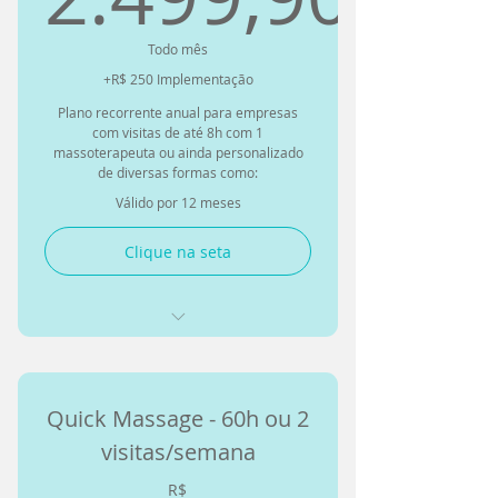
Troque por criolipolse ou Ondas
2.499,90
Todo mês
de Choque
+R$ 250 Implementação
Plano recorrente anual para empresas
com visitas de até 8h com 1
massoterapeuta ou ainda personalizado
de diversas formas como:
Válido por 12 meses
Clique na seta
Opção com 1 visita de
8h/semana - 30 sessões
Quick Massage - 60h ou 2
Opção de 2 visitas por mês com
2 Massoterapeutas de 8h
visitas/semana
Ou ainda 2 visitas por semana
R$