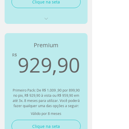
Clique na seta
Mobilização articular
Terapias Manuais como
Mobilização Neural
Massagem Relaxante
Terapias Manuais como Matland
Massagem Terapêutica
Premium
Bandagens Funcionais
Massagem Liberação Miofascial
929,
929,90
R$
Terapias Alternativas como
Massagem Desportiva
Ventosa
Drenagem Linfática
Terapias Alternativas como
Auriculoterapia
Alterne entre as sessões
Primeiro Pack: De R$ 1.009 ,90 por 899,90
Exercicios Funcionais
no pix, R$ 929,90 à vista ou R$ 959,90 em
até 3x. 8 meses para utilizar. Você poderá
Alongamento Terapêutico
fazer qualquer uma das opções a seguir:
Válido por 8 meses
Correção Postural
Clique na seta
Exercicios para Complementar o