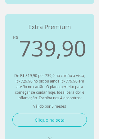
Quiropraxia+Massagem
Relaxante
Extra Premium
Quiropraxia+Massagem
Terapêutica
739,
739,90
R$
Quiropraxia+Massagem
Desportiva
Quiropraxia+Liberação
Miofascial
De R$ 819,90 por 739,9 no cartão a vista,
R$ 729,90 no pix ou ainda R$ 779,90 em
Quiro+Drenagem Linfática
até 3x no cartão. O plano perfeito para
(membros inferiores ou
começar se cuidar hoje. Ideal para dor e
superiores)
inflamação. Escolha nos 4 encontros:
Válido por 5 meses
Troque por até 4 atendimentos
domiciliares de até 7km
Clique na seta
Compartilhe até 1 sessão