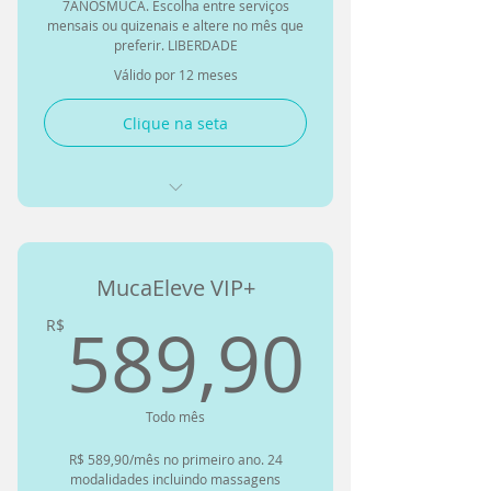
7ANOSMUCA. Escolha entre serviços
superiores)
mensais ou quizenais e altere no mês que
preferir. LIBERDADE
Mobilização
Válido por 12 meses
Miofascial+Massagem
Clique na seta
Exercícios Terapêuticos
Alongamento Terapêutico
18 modalidades disponíveis
Mobilização Articular e Neural
(massagens de 70min e 50min)
Bandagens Funcionais
MucaEleve VIP+
1 sessão mensal: Massagem de
Ventosaterapia
70min ou quiropraxia 50min
589,
589,90
R$
Exercícios para Complementar o
1 sessão Quinzenal: Massagem
Tratamento em casa
de 50 minutos
Exercícios Online para fazer em
Todo mês
Cancelamento grátis ilimitado
Casa ou na Academia
com até 3h de antecedência
R$ 589,90/mês no primeiro ano. 24
modalidades incluindo massagens
Acompanhamento Terapêutico
1 Cancelamento grátis ou