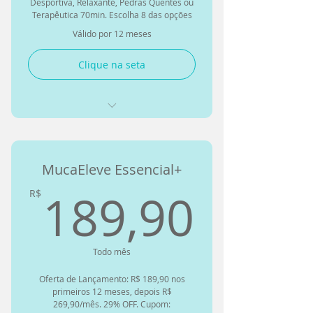
Desportiva, Relaxante, Pedras Quentes ou
Terapêutica 70min. Escolha 8 das opções
• Cancele sem custo com 4h de
Válido por 12 meses
antecedência - Ilimitado
Clique na seta
• 8 sessões de 45 minutos cada
• Flexibilidade total para
escolher entre 6 modalidades
Quiropraxia+Massagem
• Validade estendida de 8 meses
Relaxante
MucaEleve Essencial+
• Adapte seu tratamento ao seu
Quiropraxia+Massagem
momento atual
Terapêutica
189,
189,90
R$
• Experimente diferentes
Quiropraxia+Massagem
técnicas sem custo adicional
Desportiva
• Reagende quantas vezes
Todo mês
Quiropraxia+Liberação
precisar 4h antes
Miofascial
Oferta de Lançamento: R$ 189,90 nos
primeiros 12 meses, depois R$
Quiro+Drenagem Linfática
269,90/mês. 29% OFF. Cupom:
(membros inferiores ou