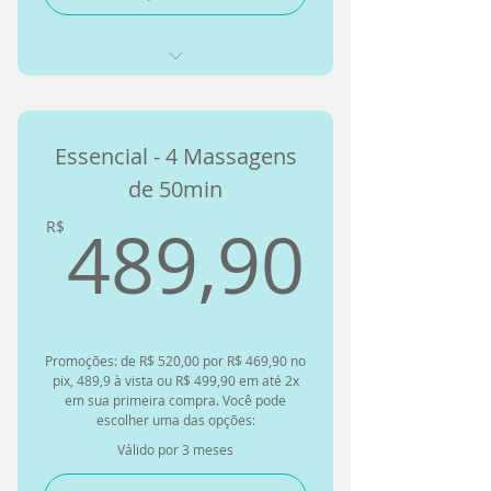
Auriculoterapia
Pilates Individual
Avaliação
Exercícios Funcionais
Terapias Manuais como
Essencial - 4 Massagens
Quiropraxia
Alongamento Terapêutico
de 50min
Terapias Manuais como
Exercícios para Complementar o
489,
Quiropraxia Instrumental - TIQ
489,90
Tratamento em casa
R$
Terapias Alternativas como
Acompanhamento Terapêutico
Acupuntura
durante todo o tratamento
Terapias Manuais como
Liberação Miofascial
Promoções: de R$ 520,00 por R$ 469,90 no
pix, 489,9 à vista ou R$ 499,90 em até 2x
Troque por massagens de
em sua primeira compra. Você pode
70min ou Estética
escolher uma das opções:
Corporal/Facial
Válido por 3 meses
Terapias Manuais como