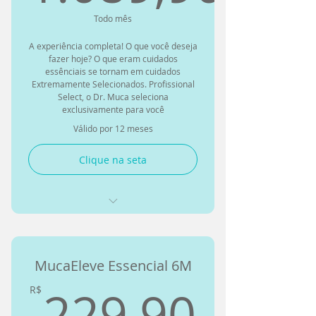
1.089,90
Estacionamento grátis (até 2
Todo mês
Verifique os benefícios de cada
agendamentos/mês)
unidade
A experiência completa! O que você deseja
Parceiros: clínicas, nutricionista
fazer hoje? O que eram cuidados
e psicólogo a partir de R
essênciais se tornam em cuidados
Extremamente Selecionados. Profissional
Select, o Dr. Muca seleciona
1 cancelamento grátis e pausa
exclusivamente para você
de 30 dias/Ano
Válido por 12 meses
2 pontos por real gasto
Clique na seta
2 pontos por sessão realizada
Cancelamento ilimitado com
2h30min de antecedência
Avaliação inicial com o Muca
para encontrar o terapeuta idea
1 No-Show/mês
MucaEleve Essencial 6M
Todas as modalidades
Massagem Relaxante
disponíveis liberadas
229,
229,90
R$
Massagem Terapêutica
1 - Semanal: 1 quiropraxia + 1