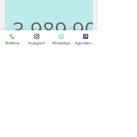
de 4h e 1 Massoterapeuta
3.989,90
3.989,90
Telefone
Instagram
WhatsApp
Agendamento
Todo mês
+R$ 250 Implementação
Plano recorrente anual para empresas
com 2 visitas semanais de até 8h com 1
massoterapeuta ou ainda personalizado
de diversas formas como:
Válido por 12 meses
Clique na seta
Opção com 2 visitas de
8h/semana - 30 sessões/visita