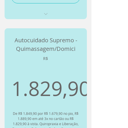
Tratamento em casa
Exercicios Online para fazer em
💆‍♀️Massagem Terapêutica -Alívio
Casa ou na Academia
de tensões e dores
Até uma Aula ao vivo para
Autocuidado Supremo -
💆‍♀️Massagem Desportiva -
Treinar em Casa ou Academia
Recuperação muscular
Quimassagem/Domici
Acompanhamento Terapêutico
🔧Liberação Miofascial -
durante todo o tratamento
R$
Liberação de pontos de tensão
💧 Drenagem Linfática Redução
1.829,90
de inchaços
💆‍♀️Massagem Relaxante -
Relaxamento mental e fisísico
1.829,90
💆‍♀️Reflexologia Podal - Para
De R$ 1.849,90 por R$ 1.679,90 no pix, R$
equilíbrio do corpo
1.889,90 em até 3x no cartão ou R$
1.829,90 à vista. Quiropraxia e Liberação,
• 2 cancelamentos gratuitos