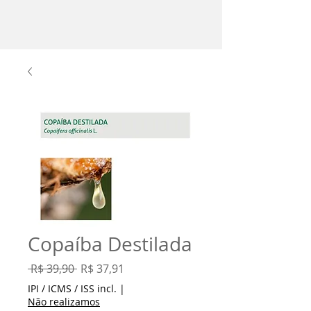
Copaíba Destilada
Preço
Preço
 R$ 39,90 
R$ 37,91
normal
promocional
IPI / ICMS / ISS incl.
|
Não realizamos