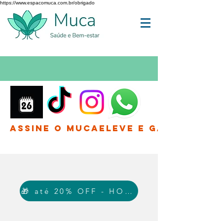
https://www.espacomuca.com.br/obrigado
Assine o MucaEleve e Ganhe até 
🎁 até 20% OFF - HOJE!