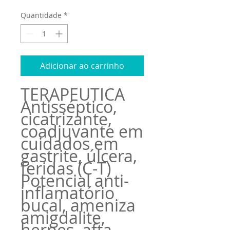
Quantidade
*
Adicionar ao carrinho
TERAPÊUTICA
Antisséptico,
cicatrizante,
coadjuvante em
cuidados em
gastrite, úlcera,
feridas (C-T)
Potencial anti-
inflamatório
bucal, ameniza
amigdalite,
herpes, afta