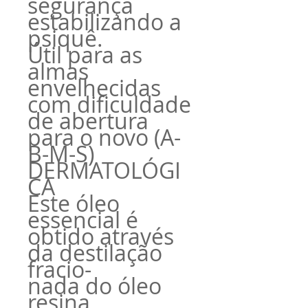
segurança
estabilizando a
psiquê.
Útil para as
almas
envelhecidas
com dificuldade
de abertura
para o novo (A-
B-M-S)
DERMATOLÓGI
CA
Este óleo
essencial é
obtido através
da destilação
fracio-
nada do óleo
resina.