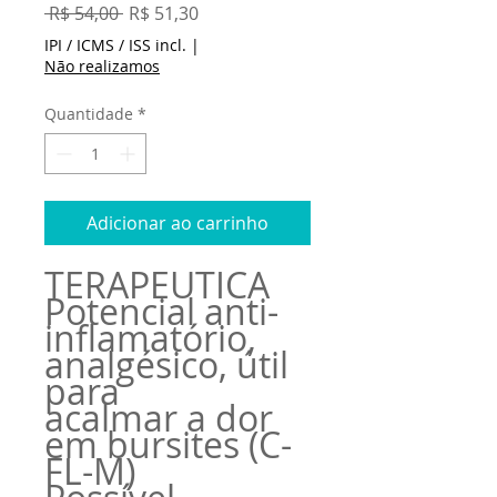
Preço
Preço
 R$ 54,00 
R$ 51,30
normal
promocional
IPI / ICMS / ISS incl.
|
Não realizamos
Quantidade
*
Adicionar ao carrinho
TERAPÊUTICA
Potencial anti-
inflamatório,
analgésico, útil
para
acalmar a dor
em bursites (C-
FL-M)