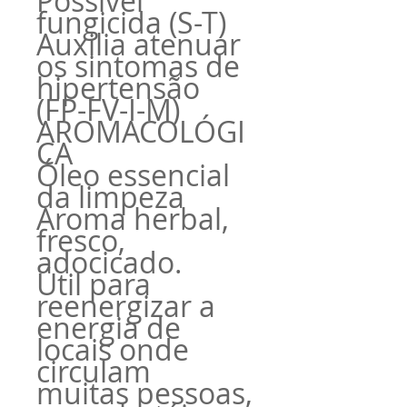
Possível
fungicida (S-T)
Auxilia atenuar
os sintomas de
hipertensão
(FP-FV-I-M)
AROMACOLÓGI
CA
Óleo essencial
da limpeza
Aroma herbal,
fresco,
adocicado.
Útil para
reenergizar a
energia de
locais onde
circulam
muitas pessoas,