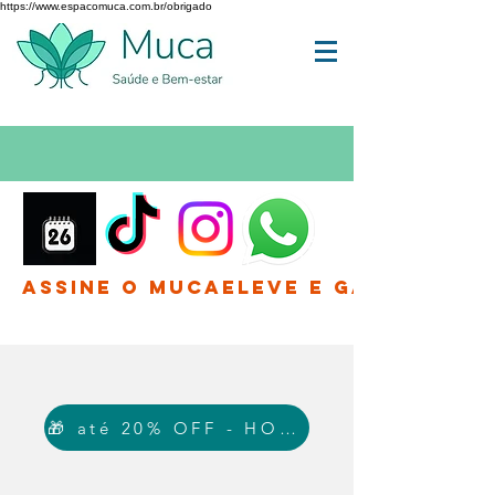
https://www.espacomuca.com.br/obrigado
Assine o MucaEleve e Ganhe até 
🎁 até 20% OFF - HOJE!