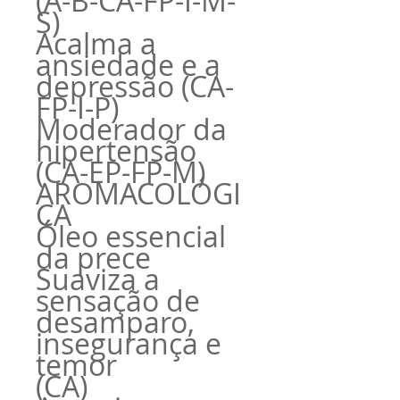
(A-B-CA-FP-I-M-
S)
Acalma a
ansiedade e a
depressão (CA-
FP-I-P)
Moderador da
hipertensão
(CA-EP-FP-M)
AROMACOLÓGI
CA
Óleo essencial
da prece
Suaviza a
sensação de
desamparo,
insegurança e
temor
(CA)