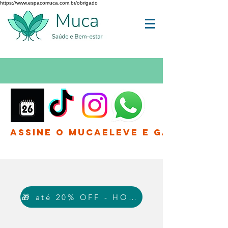
https://www.espacomuca.com.br/obrigado
Assine o MucaEleve e Ganhe até 
🎁 até 20% OFF - HOJE!