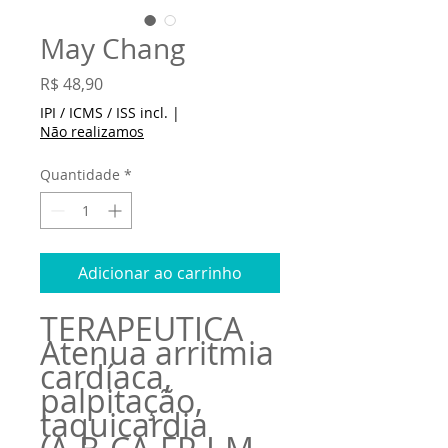
May Chang
Preço
R$ 48,90
IPI / ICMS / ISS incl.
|
Não realizamos
Quantidade
*
Adicionar ao carrinho
TERAPÊUTICA
Atenua arritmia
cardíaca,
palpitação,
taquicardia