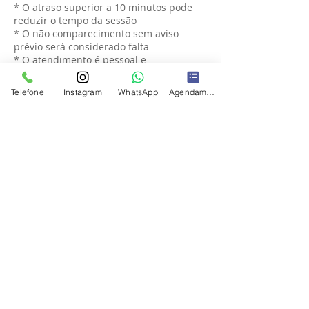
* O atraso superior a 10 minutos pode
reduzir o tempo da sessão
* O não comparecimento sem aviso
prévio será considerado falta
* O atendimento é pessoal e
intransferível
Telefone
Instagram
WhatsApp
Agendamento
🔒 6. DISPOSIÇÕES GERAIS
* Os serviços estão sujeitos à
disponibilidade de agenda
* Promoções e planos podem ter regras
específicas
* A clínica se reserva o direito de alterar
esta política mediante atualização prévia
✅ 7. ACEITE
Ao realizar o agendamento, o cliente
declara estar ciente e de acordo com
todos os termos desta política.