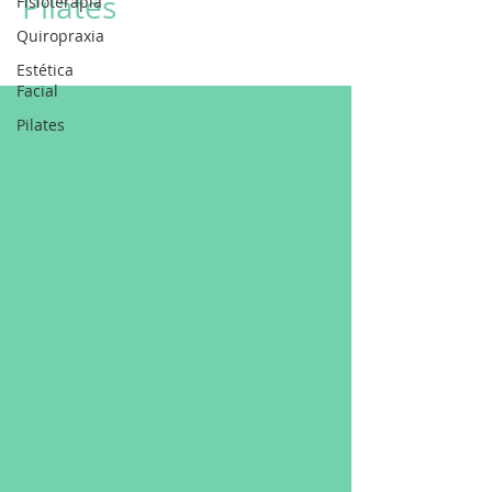
Pilates
Fisioterapia
Quiropraxia
Estética
Facial
Pilates