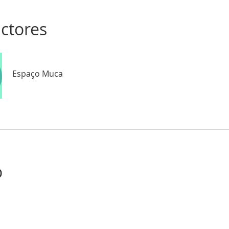
uctores
Espaço Muca
o