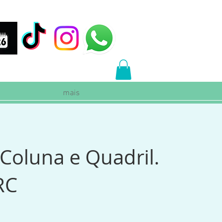
mais
oluna e Quadril.
RC