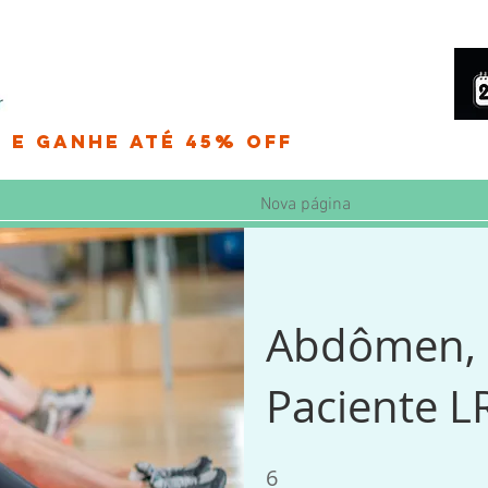
 e Ganhe até 45% OFF
Nova página
Abdômen, C
Paciente L
6
6 pasos