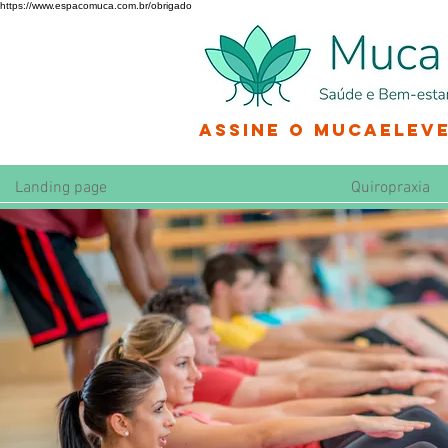
https://www.espacomuca.com.br/obrigado
Assine o MucaEleve
Landing page
Quiropraxia