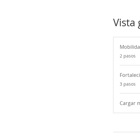
Vista
Mobilid
.
2 pasos
Fortale
.
3 pasos
Cargar 