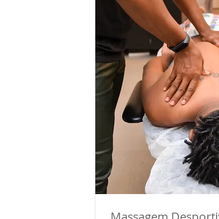
atletas após a competição.
A massagem terá ação desi
com movimentos de am
profundos.
O objetivo desta massage
fibras musculares, e
metabólicos do corpo 
sanguínea e linfática, par
do atleta e favorecer a nutri
A Massagem Desportiva d
para cada atleta e os est
de treinamento/competiçã
esportiva.
Massagem Desporti