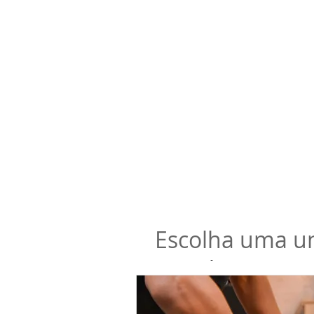
Escolha uma un
Desportiva
A fadiga muscular é a princ