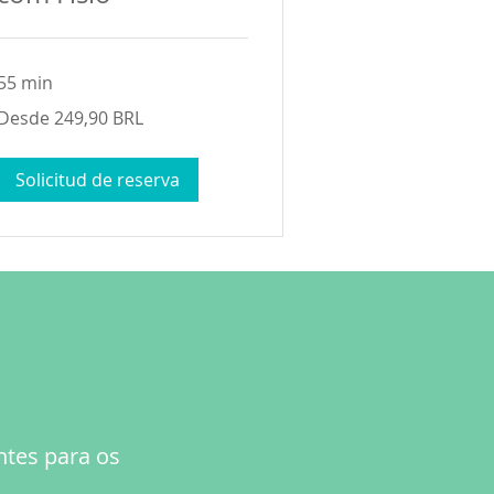
55 min
Desde
Desde 249,90 BRL
249,90
reales
brasileños
Solicitud de reserva
ntes para os