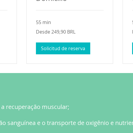
55 min
Desde
Desde 249,90 BRL
249,90
reales
brasileños
Solicitud de reserva
e a recuperação muscular;
ão sanguínea e o transporte de oxigênio e nutrie