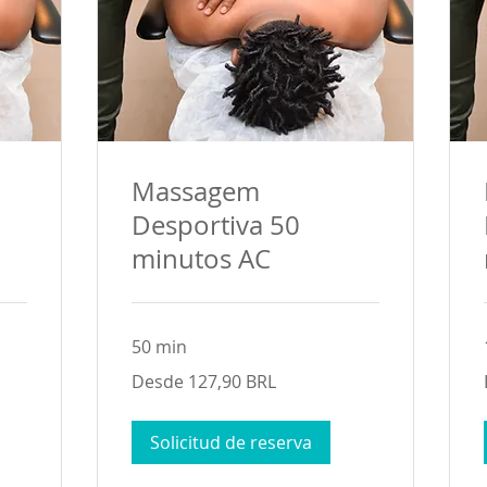
Massagem
Desportiva 50
minutos AC
50 min
Desde
Desde 127,90 BRL
127,90
reales
brasileños
Solicitud de reserva