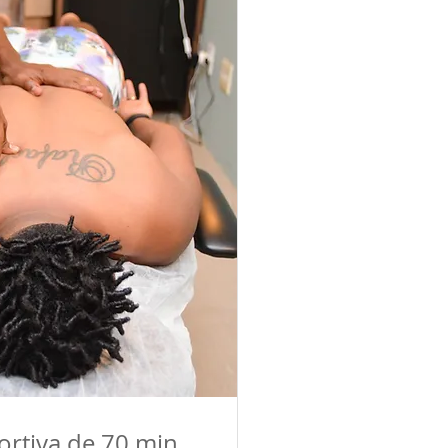
eira sessão!
75
;
,75no pix
rtiva de 70 min