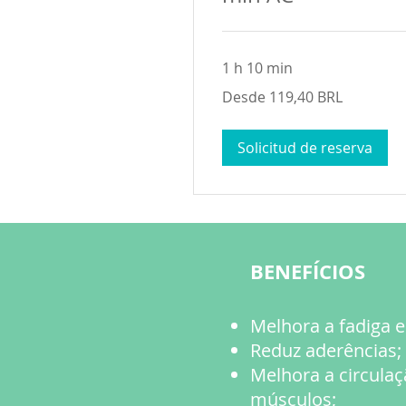
1 h 10 min
Desde
Desde 119,40 BRL
119,40
reales
brasileños
Solicitud de reserva
BENEFÍCIOS
​Melhora a fadiga 
Reduz aderências;
Melhora a circulaç
músculos;