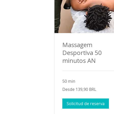
Massagem
Desportiva 50
minutos AN
50 min
Desde
Desde 139,90 BRL
139,90
reales
brasileños
Solicitud de reserva