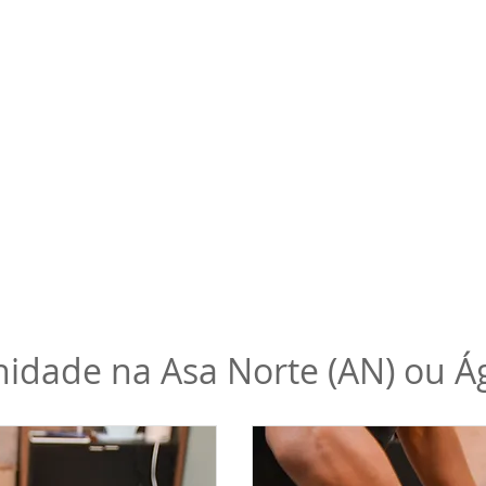
idade na Asa Norte (AN) ou Ág
R$
ipal queixa de dores dos