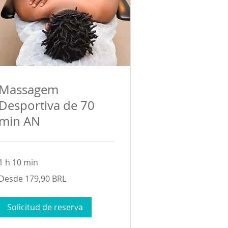
Massagem
Desportiva de 70
min AN
1 h 10 min
Desde
Desde 179,90 BRL
179,90
reales
brasileños
Solicitud de reserva