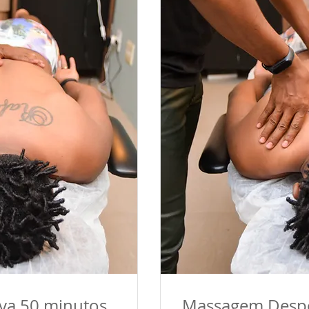
!Promoção prim
ntoxicante e será feita
assamento lentos e
Sessão de 45
min
:
De R$155 por
R$131,
m será de recuperar as
Sessão de 1h20min
:
liminando resíduos
De R$ 237 por R$ 182
através da drenagem
a acelerar a regeneração
ção celular.
eve ser personalizada
ímulos dependem da fase
o e de cada modalidade
va 50 minutos
Massagem Despo