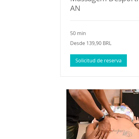
AN
50 min
Desde
Desde 139,90 BRL
139,90
reales
brasileños
Solicitud de reserva