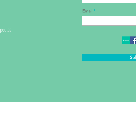
Email
apeutas
Sol