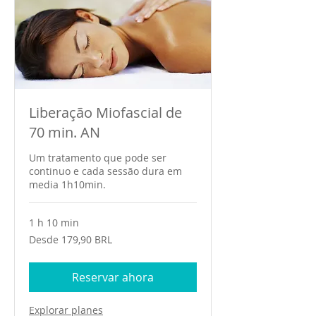
Liberação Miofascial de
70 min. AN
Um tratamento que pode ser
continuo e cada sessão dura em
media 1h10min.
1 h 10 min
Desde
Desde 179,90 BRL
179,90
reales
brasileños
Reservar ahora
Explorar planes