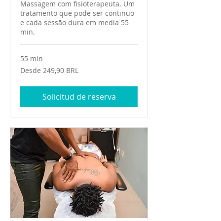
Massagem com fisioterapeuta. Um
tratamento que pode ser continuo
e cada sessão dura em media 55
min.
55 min
Desde
Desde 249,90 BRL
249,90
reales
brasileños
Solicitud de reserva