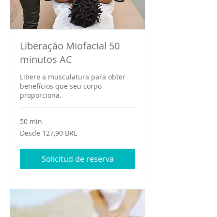
Liberação Miofacial 50
minutos AC
Libere a musculatura para obter
benefícios que seu corpo
proporciona.
50 min
Desde
Desde 127,90 BRL
127,90
reales
brasileños
Solicitud de reserva