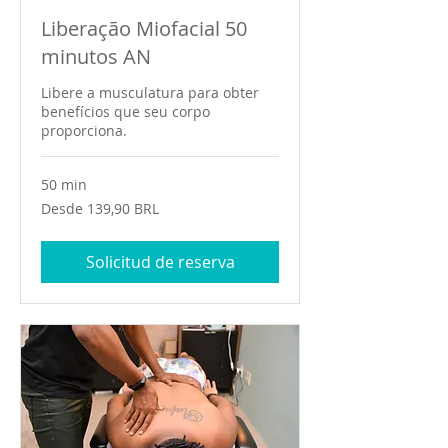
Liberação Miofacial 50
minutos AN
Libere a musculatura para obter
benefícios que seu corpo
proporciona.
50 min
Desde
Desde 139,90 BRL
139,90
reales
brasileños
Solicitud de reserva