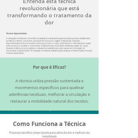
Entenda esta técnica
revolucionária que está
transformando o tratamento da
dor
Técnica Especializada
A liberação miofascial é uma técnica terapêutica altamente especializada que atua diretamente
na fáscia, o tecido conjuntivo que envolve músculos, órgãos e estruturas corporais.
Esta membrana forma uma rede contínua por todo o corpo, permitindo o deslizamento suave
entre músculos durante o movimento e transmitindo força entre diferentes partes do corpo.
Quando a fáscia se torna rígida ou desenvolve aderências, pode causar dor, limitação de
movimento e desconforto. A liberação miofascial trabalha para restaurar a flexibilidade e função
normal deste tecido.
Por que é Eficaz?
A técnica utiliza pressão sustentada e
movimentos específicos para quebrar
aderências teciduais, melhorar a circulação e
restaurar a mobilidade natural dos tecidos.
Como Funciona a Técnica
Processo científico comprovado para alívio da dor e melhora da
mobilidade