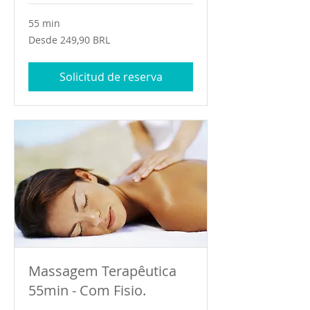
55 min
Desde
Desde 249,90 BRL
249,90
reales
brasileños
Solicitud de reserva
Massagem Terapêutica
55min - Com Fisio.