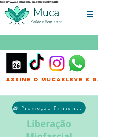
https://www.espacomuca.com.br/obrigado
Assine o MucaEleve e Ganhe até 
🎁 Promoção Primeira Sessão: R$ 139,90
Liberação
Miofascial