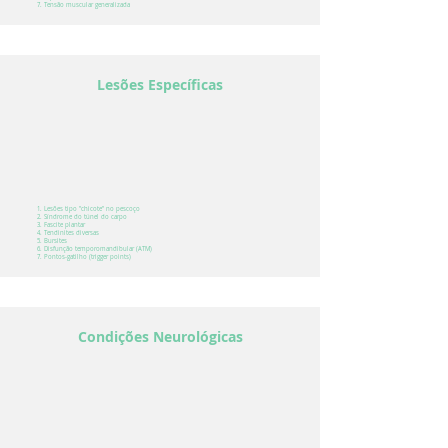
Tensão muscular generalizada
Lesões Específicas
Lesões tipo "chicote" no pescoço
Síndrome do túnel do carpo
Fascite plantar
Tendinites diversas
Bursites
Disfunção temporomandibular (ATM)
Pontos-gatilho (trigger points)
Condições Neurológicas