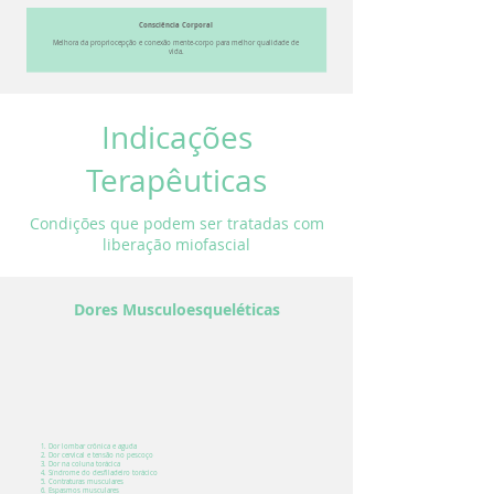
Consciência Corporal
Melhora da propriocepção e conexão mente-corpo para melhor qualidade de
vida.
Indicações
Terapêuticas
Condições que podem ser tratadas com
liberação miofascial
Dores Musculoesqueléticas
Dor lombar crônica e aguda
Dor cervical e tensão no pescoço
Dor na coluna torácica
Síndrome do desfiladeiro torácico
Contraturas musculares
Espasmos musculares