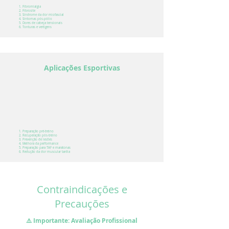
Fibromialgia
Fibrosite
Síndrome da dor miofascial
Sintomas pós-pólio
Dores de cabeça tensionais
Tonturas e vertigens
Aplicações Esportivas
Preparação pré-treino
Recuperação pós-treino
Prevenção de lesões
Melhora da performance
Preparação para TAF e maratonas
Redução da dor muscular tardia
Contraindicações e
Precauções
⚠️ Importante: Avaliação Profissional