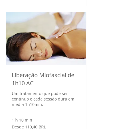
Liberação Miofascial de
1h10 AC
Um tratamento que pode ser
continuo e cada sessão dura em
media 1h10min.
1 h 10 min
Desde
Desde 119,40 BRL
119,40