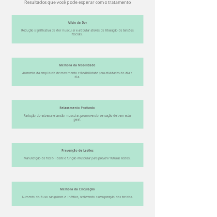
Resultados que você pode esperar com o tratamento
Alívio da Dor
Redução significativa da dor muscular e articular através da liberação de tensões
fasciais.
Melhora da Mobilidade
Aumento da amplitude de movimento e flexibilidade para atividades do dia a
dia.
Relaxamento Profundo
Redução do estresse e tensão muscular, promovendo sensação de bem-estar
geral.
Prevenção de Lesões
Manutenção da flexibilidade e função muscular para prevenir futuras lesões.
Melhora da Circulação
Aumento do fluxo sanguíneo e linfático, acelerando a recuperação dos tecidos.