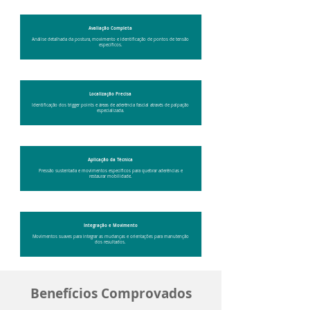
Avaliação Completa
Análise detalhada da postura, movimento e identificação de pontos de tensão
específicos.
Localização Precisa
Identificação dos trigger points e áreas de aderência fascial através de palpação
especializada.
Aplicação da Técnica
Pressão sustentada e movimentos específicos para quebrar aderências e
restaurar mobilidade.
Integração e Movimento
Movimentos suaves para integrar as mudanças e orientações para manutenção
dos resultados.
Benefícios Comprovados