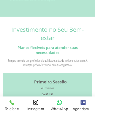
Investimento no Seu Bem-
estar
Planos flexíveis para atender suas
necessidades
Sempre consulte um profissional qualificado antes de iniciar o tratamento. A
avaliação prévia é essencial para sua segurança.
Primeira Sessão
45 minutos
De R$ 155
Por R$ 131,75
Avaliação completa com 10min extras
Tratamento personalizado
Telefone
Instagram
WhatsApp
Agendamento
Orientações pós-sessão
Plano de tratamento