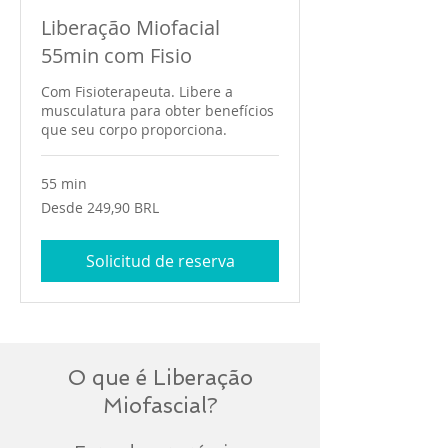
Liberação Miofacial
55min com Fisio
Com Fisioterapeuta. Libere a
musculatura para obter benefícios
que seu corpo proporciona.
55 min
Desde
Desde 249,90 BRL
249,90
reales
brasileños
Solicitud de reserva
O que é Liberação
Miofascial?