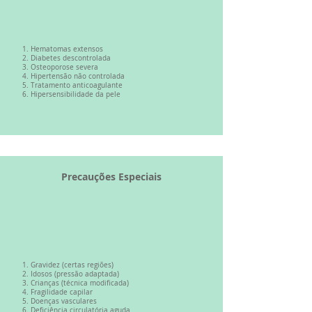
Hematomas extensos
Diabetes descontrolada
Osteoporose severa
Hipertensão não controlada
Tratamento anticoagulante
Hipersensibilidade da pele
Precauções Especiais
Gravidez (certas regiões)
Idosos (pressão adaptada)
Crianças (técnica modificada)
Fragilidade capilar
Doenças vasculares
Deficiência circulatória aguda