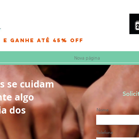
 e Ganhe até 45% OFF
Nova página
es se cuidam
Solici
nte algo
ia dos
Nome
Telefone