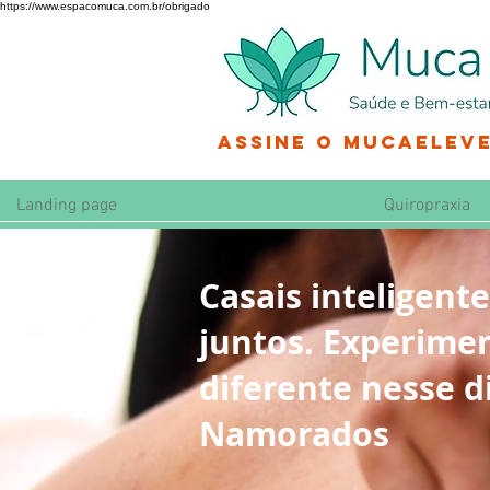
https://www.espacomuca.com.br/obrigado
Assine o MucaEleve
Landing page
Quiropraxia
Casais inteligent
juntos. Experime
diferente nesse d
Namorados