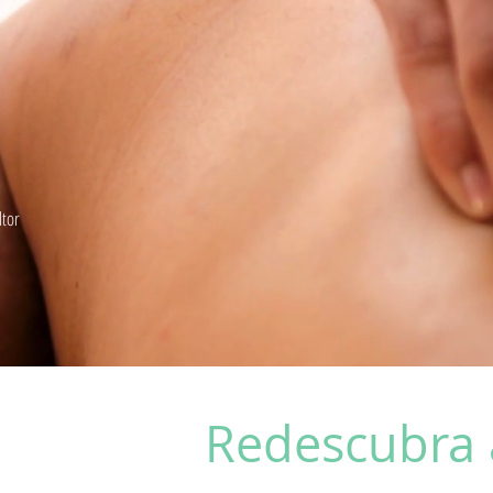
ltor
Redescubra 