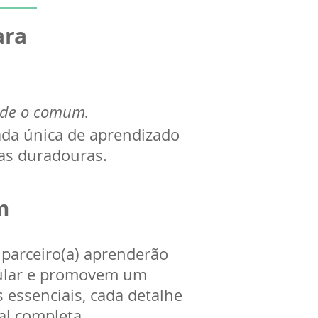
ara
nde o comum.
da única de aprendizado
as duradouras.
m
 parceiro(a) aprenderão
cular e promovem um
essenciais, cada detalhe
al completa.