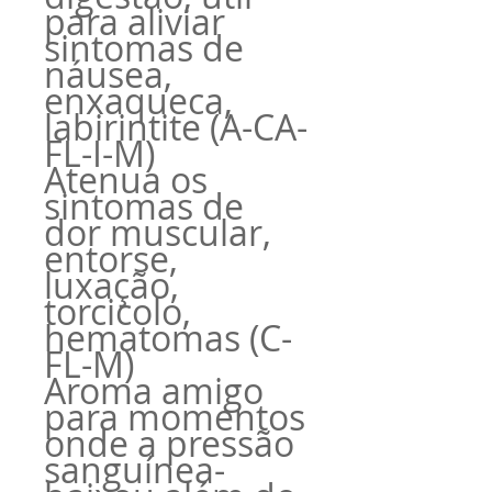
para aliviar
sintomas de
náusea,
enxaqueca,
labirintite (A-CA-
FL-I-M)
Atenua os
sintomas de
dor muscular,
entorse,
luxação,
torcicolo,
hematomas (C-
FL-M)
Aroma amigo
para momentos
onde a pressão
sanguínea-