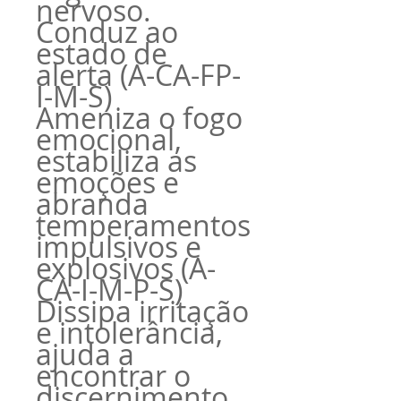
nervoso.
Conduz ao
estado de
alerta (A-CA-FP-
I-M-S)
Ameniza o fogo
emocional,
estabiliza as
emoções e
abranda
temperamentos
impulsivos e
explosivos (A-
CA-I-M-P-S)
Dissipa irritação
e intolerância,
ajuda a
encontrar o
discernimento