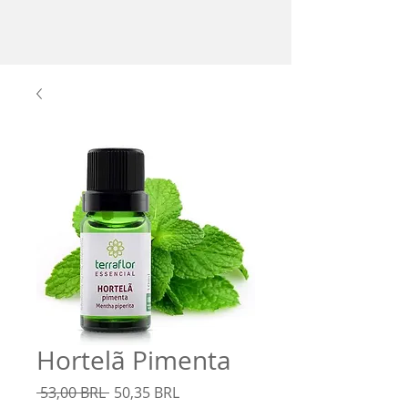
Hortelã Pimenta
Precio
Precio
 53,00 BRL 
50,35 BRL