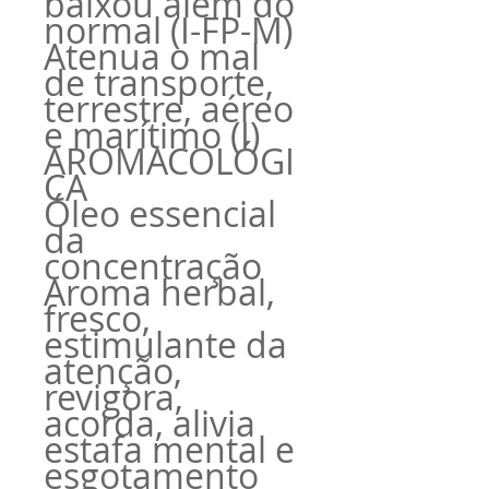
baixou além do
normal (I-FP-M)
Atenua o mal
de transporte,
terrestre, aéreo
e marítimo (I)
AROMACOLÓGI
CA
Óleo essencial
da
concentração
Aroma herbal,
fresco,
estimulante da
atenção,
revigora,
acorda, alivia
estafa mental e
esgotamento