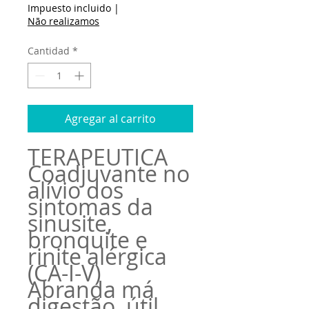
de
Impuesto incluido
|
oferta
Não realizamos
Cantidad
*
Agregar al carrito
TERAPÊUTICA
Coadjuvante no
alívio dos
sintomas da
sinusite,
bronquite e
rinite alérgica
(CA-I-V)
Abranda má
digestão, útil