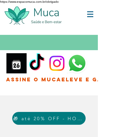
https://www.espacomuca.com.br/obrigado
Assine o MucaEleve e Ganhe até 
🎁 até 20% OFF - HOJE!