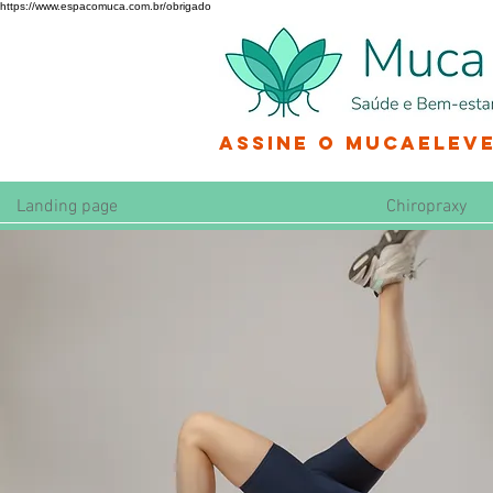
https://www.espacomuca.com.br/obrigado
Assine o MucaEleve
Landing page
Chiropraxy