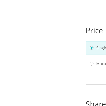
Price
Sing
Muca
Share