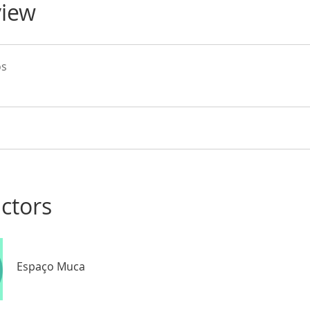
view
os
uctors
Espaço Muca