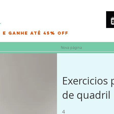
 e Ganhe até 45% OFF
Nova página
Exercicios 
de quadril
4
4 Steps