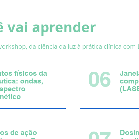
ê vai aprender
rkshop, da ciência da luz à prática clínica com 
06
os físicos da
Janel
utica: ondas,
comp
espectro
(LAS
nético
07
os de ação
Dosim