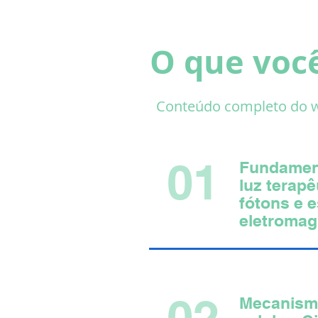
O que voc
Conteúdo completo do wo
01
Fundament
luz terapê
fótons e 
eletromag
02
Mecanism