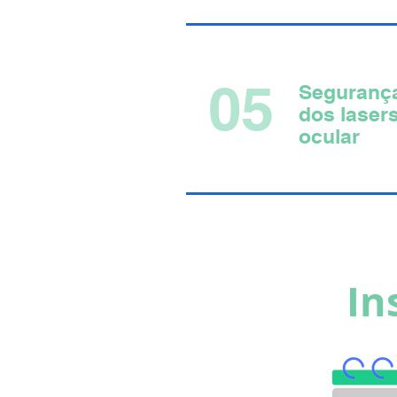
05
Segurança
dos laser
ocular
In