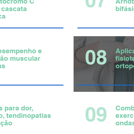
Citocromo C
Arndt
 cascata
bifás
ca
08
esempenho e
Aplic
ão muscular
fisio
as
ortop
09
s para dor,
Comb
o, tendinopatias
exerc
ação
onda