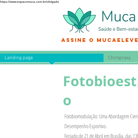
https://www.espacomuca.com.br/obrigado
Assine o MucaEleve
Landing page
Chiropraxy
Fotobioes
o
Fotobiomodulação: Uma Abordagem Científ
Desempenho Esportivo.
Feriado de 21 de Abril em Brasília, das 13