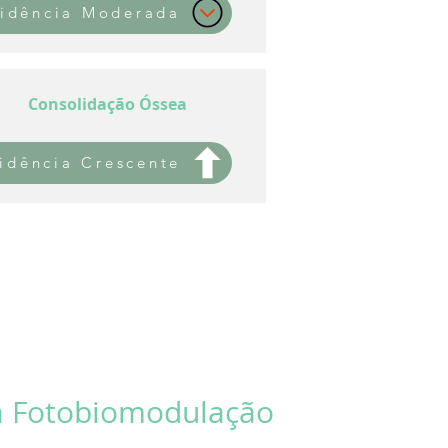
idência Moderada
Consolidação Óssea
idência Crescente
a Fotobiomodulação