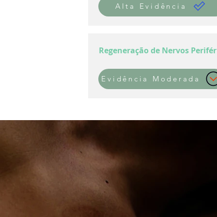
Alta Evidência
Regeneração de Nervos Perifér
Evidência Moderada