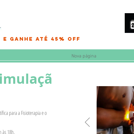
 e Ganhe até 45% OFF
Nova página
timulaçã
ica para a Fisioterapia e o
h às 18h.