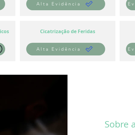
Alta Evidência
Ev
icos
Cicatrização de Feridas
Alta Evidência
Ev
Sobre 