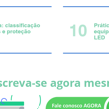
10
: classificação
Práti
s e proteção
equi
LED
screva-se agora me