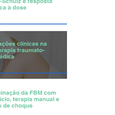
-Schulz e resposta
ica à dose
ações clínicas na
terapia traumato-
édica
inação da FBM com
ício, terapia manual e
s de choque