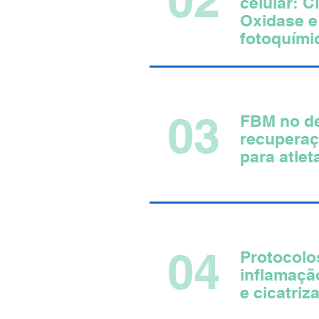
celular: 
Oxidase e
fotoquími
03
FBM no d
recuperaç
para atlet
04
​Protocolo
inflamaçã
e cicatriz