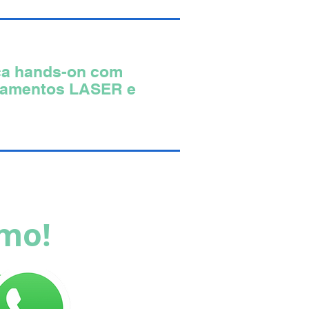
ca hands-on com
pamentos LASER e
smo!