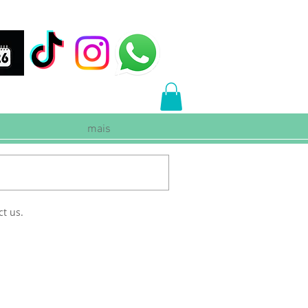
mais
ct us.