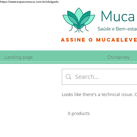
https://www.espacomuca.com.br/obrigado
Assine o MucaEleve
Landing page
Chiropraxy
Looks like there's a technical issue. C
0 products