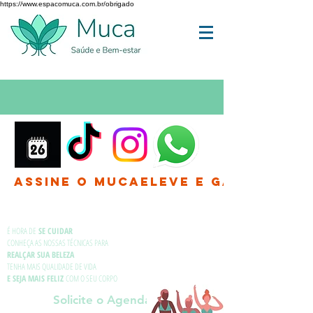
https://www.espacomuca.com.br/obrigado
Assine o MucaEleve e Ganhe até 
É HORA DE
SE CUIDAR
CONHEÇA AS NOSSAS TÉCNICAS PARA
REALÇAR SUA BELEZA
TENHA MAIS QUALIDADE DE VIDA
E SEJA MAIS FELIZ
COM O SEU CORPO
Solicite o Agendamento