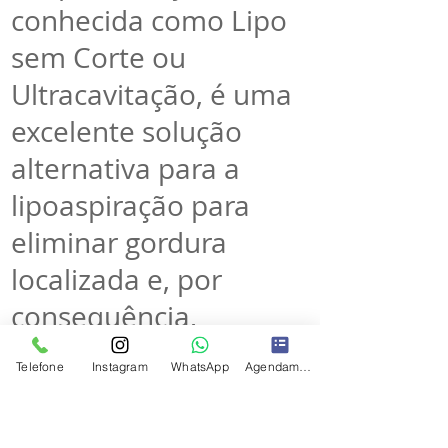
conhecida como Lipo
sem Corte ou
Ultracavitação, é uma
excelente solução
alternativa para a
lipoaspiração para
eliminar gordura
localizada e, por
consequência,
melhora também o
Telefone
Instagram
WhatsApp
Agendamento
aspecto da celulite.