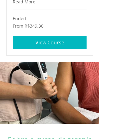
Read More
Ended
From
From R$349.30
349.30
Brazilian
reals
View Course