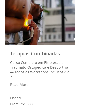
Terapias Combinadas
Curso Completo em Fisioterapia
Traumato-Ortopédica e Desportiva
— Todos os Workshops Inclusos 4 a
7
Read More
Ended
From
From R$1,500
1,500
Brazilian
reals