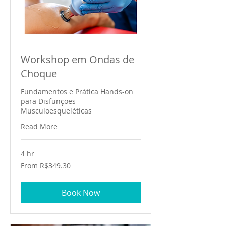
Workshop em Ondas de
Choque
Fundamentos e Prática Hands-on
para Disfunções
Musculoesqueléticas
Read More
4 hr
From
From R$349.30
349.30
Brazilian
reals
Book Now