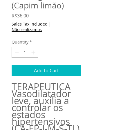
(Capim limão)
Price
R$36.00
Sales Tax Included
|
Não realizamos
Quantity
*
Add to Cart
TERAPÊUTICA
Vasodilatador
leve, auxilia a
controlar os
estados
hipertensivos
(CA-FP-I-M-S-TL)