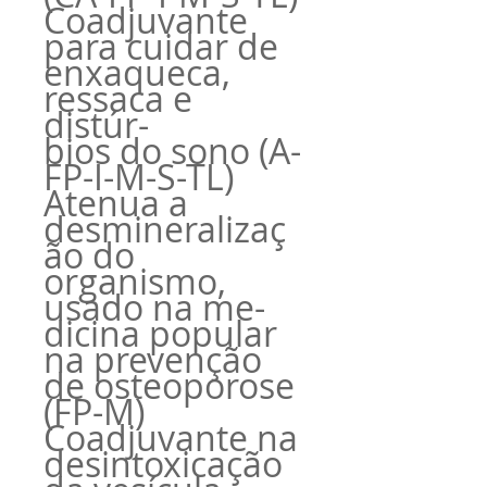
Coadjuvante
para cuidar de
enxaqueca,
ressaca e
distúr-
bios do sono (A-
FP-I-M-S-TL)
Atenua a
desmineralizaç
ão do
organismo,
usado na me-
dicina popular
na prevenção
de osteoporose
(FP-M)
Coadjuvante na
desintoxicação