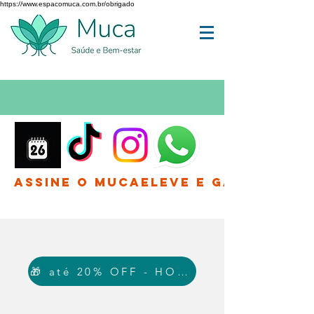
https://www.espacomuca.com.br/obrigado
Assine o MucaEleve e Ganhe até 
🎁 até 20% OFF - HOJE!