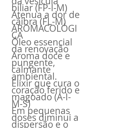
da vesícula
biliar (FP-I-M)
Atenua a dor de
cãibra (FL-M)
AROMACOLÓGI
CA
Óleo essencial
da renovação
Aroma doce e
pungente,
calmante
ambiental.
Elixir que cura o
coração ferido e
magoado (A-I-
M-S)
Em pequenas
doses diminui a
dispersão e o