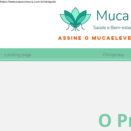
https://www.espacomuca.com.br/obrigado
Assine o MucaEleve
Landing page
Chiropraxy
O P