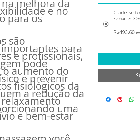
 na melhora da
xibilidade e no
Cuide-se t
o para os
Economize 30
R$493.60
ev
os são
 importantes para
es e profissionais,
agem pode
a o aumento do
ico e prevenir
S
tos fisiológicos da
uem a redução da
o relaxamento
porcionando uma
ívio e bem-estar
 massagem você