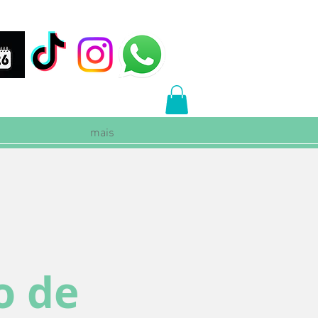
mais
o de