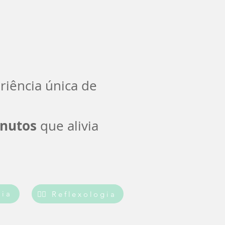
iência única de
inutos
que alivia
pia
💆‍♀️ Reflexologia