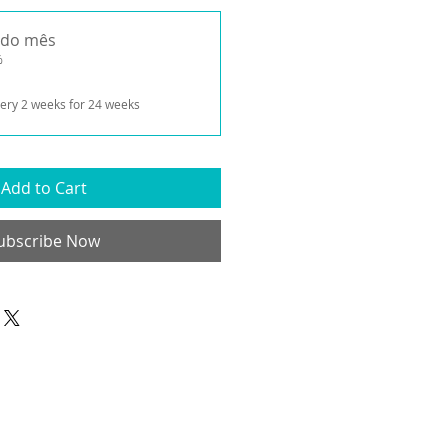
odo mês
%
ery 2 weeks for 24 weeks
Add to Cart
ubscribe Now