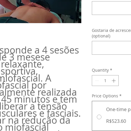
Gostaria de acresce
(optional)
esponde a 4 sesões
de 3 mesese
relaxante,
sportiva,
Quantity
*
iofascial. A
ascial por
almente realizada
 45 minutos e tem
Price Options
*
liberar a tensão
One-time 
culares e fasciais.
ar na redução da
R$523.60
o miofascial