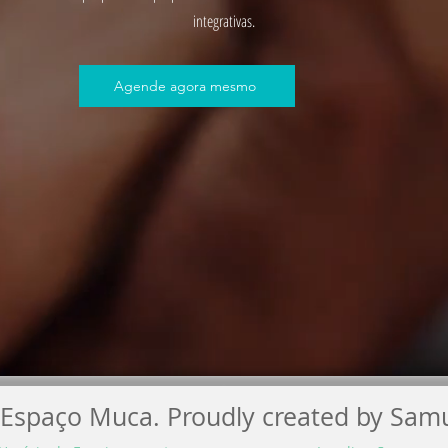
integrativas.
Agende agora mesmo
Espaço Muca. Proudly created by Samu