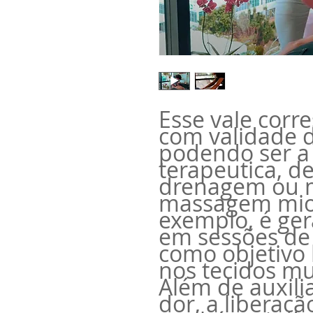
Esse vale corr
com validade 
podendo ser a 
terapeutica, de
drenagem ou m
massagem miof
exemplo, é ger
em sessões de
como objetivo 
nos tecidos mus
Além de auxili
dor, a liberaçã