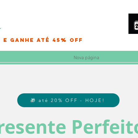
 e Ganhe até 45% OFF
Nova página
🎁 até 20% OFF - HOJE!
resente Perfeit