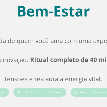
Bem-Estar
ida de quem você ama com uma exper
Ritual completo de 40 m
renovação.
tensões e restaura a energia vital.
te
🔥 Pedras Quentes
🌿 Aromatera