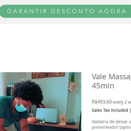
GARANTIR DESCONTO AGORA
Vale Massa
45min
Price
R$493.60
every 2 
Sales Tax Included
Gostaria de deixar
presenteado? (optio