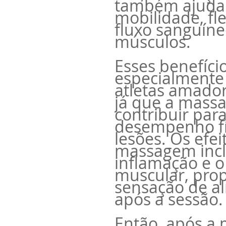
também ajuda
mobilidade, fle
fluxo sanguíne
músculos.
Esses benefíci
especialmente
atletas amador
já que a mass
contribuir par
desempenho fís
lesões. Os efei
massagem incl
inflamação e 
muscular, pro
sensação de al
após a sessão.
Então, após a