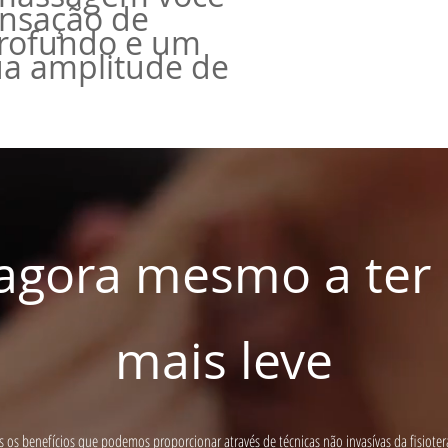
ensação de
rofundo e um
a amplitude de
gora mesmo a ter
mais leve
os benefícios que podemos proporcionar através de técnicas não invasívas da fisiotera